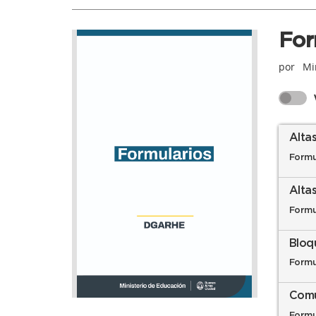
For
por
Min
Alta
Formu
Alta
Formu
Bloq
Formu
Comu
Formu