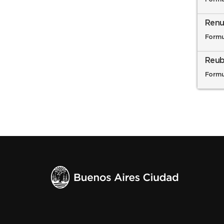
Renu
Formu
Reub
Formu